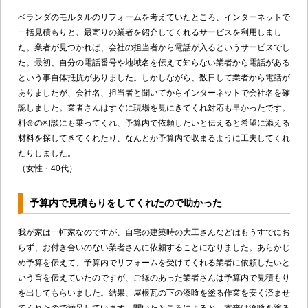
ベランダのモルタルのリフォームを考えていたところ、インターネットで
一括見積もりと、最寄りの業者を紹介してくれるサービスを利用しまし
た。業者が見つかれば、会社の担当者から電話が入るというサービスでし
た。最初、自分の電話番号や地域名を伝えて知らない業者から電話がある
という事自体抵抗がありました。しかしながら、数日して業者から電話が
ありましたが、会社名、担当者と聞いてからインターネットで会社名を確
認しました。業者さんはすぐに現場を見にきてくれ対応も早かったです。
料金の相談にも乗ってくれ、予算内で依頼したいと伝えると希望に添える
材料を探してきてくれたり、なんとか予算内で収まるように工夫してくれ
たりしました。
（女性・40代）
予算内で見積もりをしてくれたので助かった
我が家は一軒家なのですが、自宅の建築時の大工さんなどはもうすでにお
らず、お付き合いのない業者さんに依頼することになりました。あらかじ
め予算を伝えて、予算内でリフォームを受けてくれる業者に依頼したいと
いう旨を伝えていたのですが、ご縁のあった業者さんは予算内で見積もり
を出してもらいました。結果、屋根瓦の下の漆喰を塗る作業を安く済ませ