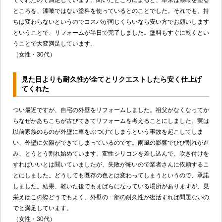
てくれたので満足しています。聞いたところによると、本来は漆喰を塗る
ところを、漆喰ではない塗料を使っているとのことでした。それでも、持
ちは変わらないというのでコスパが同じくらいなら安い方でお願いします
ということで、リフォームが半日で完了しました。塗料もすぐに乾くとい
うことで大変満足しています。
（女性・30代）
見た目よりも耐久性が全てとリクエストしたら安く仕上げ
てくれた
つい最近ですが、自宅の外壁をリフォームしました。祖父がなくなってか
らなぜかあちこちが古びてきてリフォームを考えることにしました。実は
以前家族のものが外壁に車をぶつけてしまうという事故を起こしてしま
い、外壁に欠陥ができてしまっているのです。雨風の影響でひび割れが進
み、とうとう割れ始めています。変性シリコンを差し込んで、吹き付けを
すればいいとは聞いていましたが、失敗が怖いので業者さんに依頼するこ
とにしました。どうしても既存の色とは変わってしまうというので、承諾
しました。結果、乾いた後でもまばらになっている場所がありますが、見
栄えはこの際どうでもよく、外壁の一部の耐久性が復活すれば問題ないの
でと満足しています。
（女性・30代）