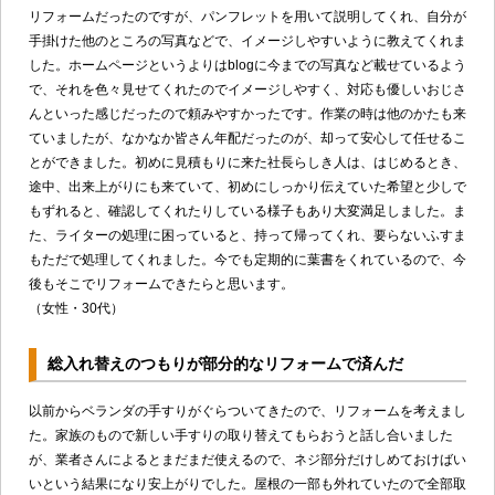
リフォームだったのですが、パンフレットを用いて説明してくれ、自分が
手掛けた他のところの写真などで、イメージしやすいように教えてくれま
した。ホームページというよりはblogに今までの写真など載せているよう
で、それを色々見せてくれたのでイメージしやすく、対応も優しいおじさ
んといった感じだったので頼みやすかったです。作業の時は他のかたも来
ていましたが、なかなか皆さん年配だったのが、却って安心して任せるこ
とができました。初めに見積もりに来た社長らしき人は、はじめるとき、
途中、出来上がりにも来ていて、初めにしっかり伝えていた希望と少しで
もずれると、確認してくれたりしている様子もあり大変満足しました。ま
た、ライターの処理に困っていると、持って帰ってくれ、要らないふすま
もただで処理してくれました。今でも定期的に葉書をくれているので、今
後もそこでリフォームできたらと思います。
（女性・30代）
総入れ替えのつもりが部分的なリフォームで済んだ
以前からベランダの手すりがぐらついてきたので、リフォームを考えまし
た。家族のもので新しい手すりの取り替えてもらおうと話し合いました
が、業者さんによるとまだまだ使えるので、ネジ部分だけしめておけばい
いという結果になり安上がりでした。屋根の一部も外れていたので全部取