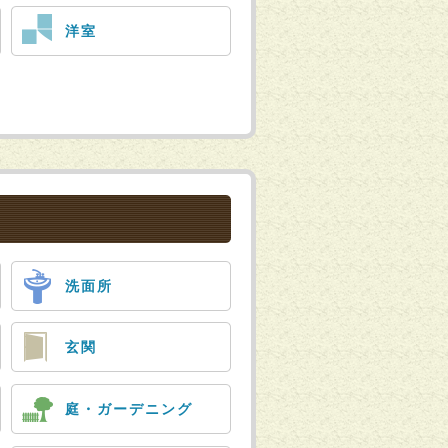
洋室
洗面所
玄関
庭・ガーデニング