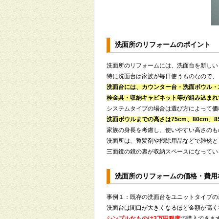
洗面所のリフォームのポイント
洗面所のリフォームには、洗面台を新しい
特に洗面台は家族が毎日使うものなので、
洗面台には、カウンター台・洗面ボウル・
栓金具・収納キャビネット等が組み込まれ
システムタイプの場合は選び方によって価
洗面ボウルまでの高さは75cm、80cm、
家族の身長を考慮し、使いやすい高さのも
洗面所は、整髪剤や掃除用品などで雑然と
三面鏡の鏡の裏が収納スペースになってい
洗面所のリフォームの価格・費用
事例１：既存の洗面台をユニットタイプの
洗面台は間口が大きくなるほど金額が高く
シンプルなものは3万円程度
で購入できま