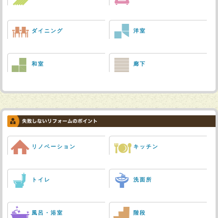
ダイニング
洋室
和室
廊下
リノベーション
キッチン
トイレ
洗面所
風呂・浴室
階段