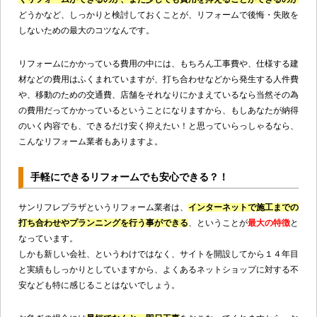
どうかなど、しっかりと検討しておくことが、リフォームで後悔・失敗を
しないための最大のコツなんです。
リフォームにかかっている費用の中には、もちろん工事費や、仕様する建
材などの費用はふくまれていますが、打ち合わせなどから発生する人件費
や、移動のための交通費、店舗をそれなりにかまえているなら当然その為
の費用だってかかっているということになりますから、もしあなたが納得
のいく内容でも、できるだけ安く抑えたい！と思っていらっしゃるなら、
こんなリフォーム業者もありますよ。
手軽にできるリフォームでも安心できる？！
サンリフレプラザというリフォーム業者は、
インターネットで施工までの
打ち合わせやプランニングを行う事ができる
、ということが
最大の特徴
と
なっています。
しかも新しい会社、というわけではなく、サイトを開設してから１４年目
と実績もしっかりとしていますから、よくあるネットショップに対する不
安なども特に感じることはないでしょう。