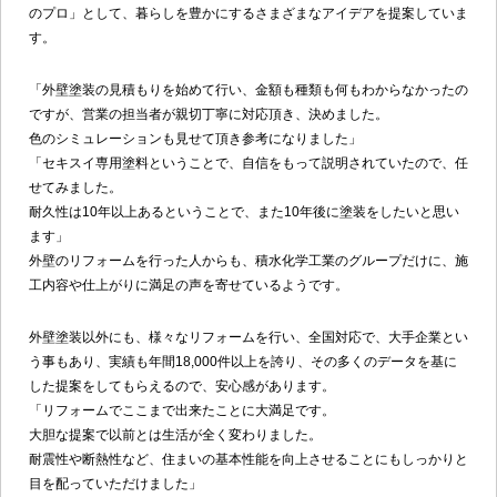
のプロ」として、暮らしを豊かにするさまざまなアイデアを提案していま
す。
「外壁塗装の見積もりを始めて行い、金額も種類も何もわからなかったの
ですが、営業の担当者が親切丁寧に対応頂き、決めました。
色のシミュレーションも見せて頂き参考になりました」
「セキスイ専用塗料ということで、自信をもって説明されていたので、任
せてみました。
耐久性は10年以上あるということで、また10年後に塗装をしたいと思い
ます」
外壁のリフォームを行った人からも、積水化学工業のグループだけに、施
工内容や仕上がりに満足の声を寄せているようです。
外壁塗装以外にも、様々なリフォームを行い、全国対応で、大手企業とい
う事もあり、実績も年間18,000件以上を誇り、その多くのデータを基に
した提案をしてもらえるので、安心感があります。
「リフォームでここまで出来たことに大満足です。
大胆な提案で以前とは生活が全く変わりました。
耐震性や断熱性など、住まいの基本性能を向上させることにもしっかりと
目を配っていただけました」